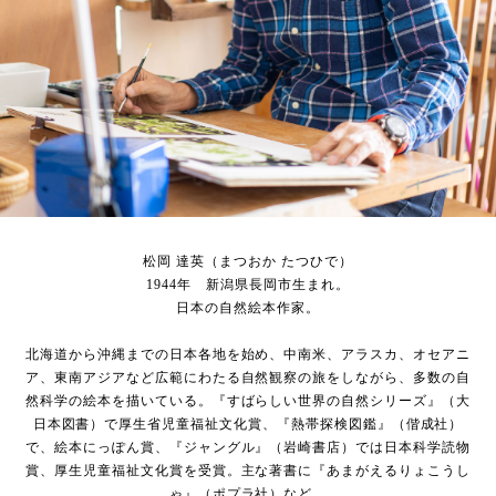
松岡 達英（まつおか たつひで）
1944年 新潟県長岡市生まれ。
日本の自然絵本作家。
北海道から沖縄までの日本各地を始め、中南米、アラスカ、オセアニ
ア、東南アジアなど広範にわたる自然観察の旅をしながら、多数の自
然科学の絵本を描いている。『すばらしい世界の自然シリーズ』（大
日本図書）で厚生省児童福祉文化賞、『熱帯探検図鑑』（偕成社）
で、絵本にっぽん賞、『ジャングル』（岩崎書店）では日本科学読物
賞、厚生児童福祉文化賞を受賞。主な著書に『あまがえるりょこうし
ゃ』（ポプラ社）など。