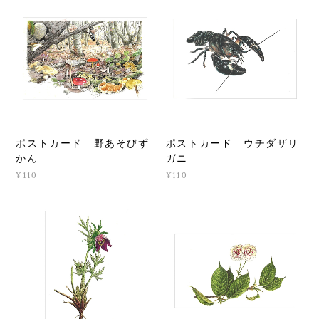
ポストカード 野あそびず
ポストカード ウチダザリ
かん
ガニ
¥110
¥110